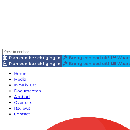
Plan een bezichtiging in
Breng een bod uit!
Waard
Plan een bezichtiging in
Breng een bod uit!
Waard
Home
Media
In de buurt
Documenten
Aanbod
Over ons
Reviews
Contact