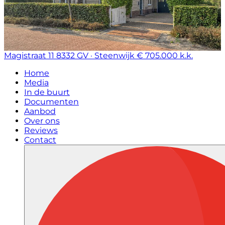
Magistraat 11
8332 GV · Steenwijk
€ 705.000 k.k.
Home
Media
In de buurt
Documenten
Aanbod
Over ons
Reviews
Contact