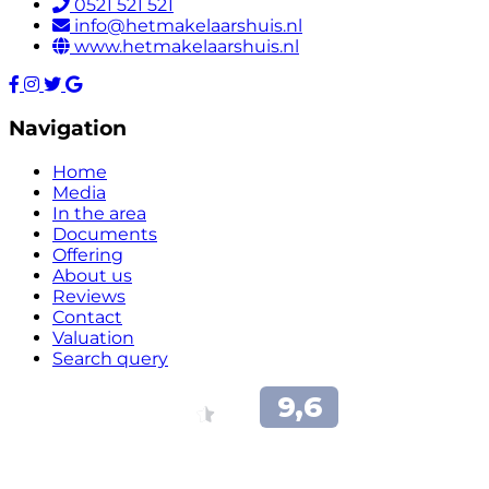
0521 521 521
info@hetmakelaarshuis.nl
www.hetmakelaarshuis.nl
Navigation
Home
Media
In the area
Documents
Offering
About us
Reviews
Contact
Valuation
Search query