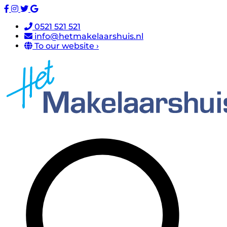
0521 521 521
info@hetmakelaarshuis.nl
To our website ›