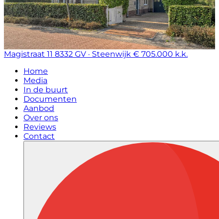
Magistraat 11
8332 GV · Steenwijk
€ 705.000 k.k.
Home
Media
In de buurt
Documenten
Aanbod
Over ons
Reviews
Contact